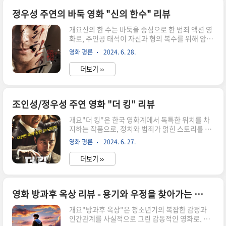
계를 맺게 됩니다. 영화는 액션과 코미디, 로맨스를
적절히 혼합하여 관객들에게 웃음과 감동을 선사합
정우성 주연의 바둑 영화 "신의 한수" 리뷰
니다. 수지(최강희)는 밝고 사랑스러운 성격의 소
개요신의 한 수는 바둑을 중심으로 한 범죄 액션 영
유자로, 임무 수행 중에도 유쾌한 매력을 발산하는
화로, 주인공 태석이 자신과 형의 복수를 위해 암흑
인물입니다. 반면 재준(주원)은 냉철하고 이성적인
가에서 벌어지는 치열한 대국과 싸움을 그린 작품
성격의 요원으로, 임무에 대한 책임감이 강하지만
영화 평론
2024. 6. 28.
입니다. 이 영화는 바둑이라는 특이한 소재를 통해
수지와의 관계에서 갈등을 겪습니다. 영화는 이 두
인간의 본성과 욕망, 그리고 복수의 심리를 심도 있
인물이 비밀 요원으로서의 임무를..
더보기 ››
게 탐구합니다. 영화는 시종일관 긴장감 넘치는 전
개와 세밀한 심리 묘사로 관객을 사로잡습니다. 바
둑판 위의 전투는 단순한 게임을 넘어 삶과 죽음의
경계를 그리며, 각 캐릭터들의 복잡한 내면을 드러
조인성/정우성 주연 영화 "더 킹" 리뷰
냅니다. 감독 조범구의 섬세한 연출과 배우들의 뛰
개요"더 킹"은 한국 영화계에서 독특한 위치를 차
어난 연기가 어우러져 몰입감을 극대화합니다. 특
지하는 작품으로, 정치와 범죄가 얽힌 스토리를 통
히 주인공 태석의 심리적 변화를 통해 관객은 복수
해 권력의 속성을 날카롭게 파헤칩니다. 주인공 박
의 의미와 인간의 한계를 고민하게 됩니다. 이 영화
영화 평론
2024. 6. 27.
동수는 가난한 집안에서 태어나지만, 사회의 정상
는 단순한 액션을 넘어 심리 스릴러의 요소를 가미
에 오르고자 하는 강렬한 욕망을 품고 살아갑니다.
하여 한층 깊이 있는 이야기를..
더보기 ››
영화는 그의 출세와 몰락, 그리고 권력의 부패와 야
망을 둘러싼 복잡한 이야기로 전개됩니다. 박동수
는 어린 시절 아버지의 범죄 행위를 목격하며, 권력
의 힘을 깨닫고 검사가 되기로 결심합니다. 이후 그
영화 방과후 옥상 리뷰 - 용기와 우정을 찾아가는 남궁달의 모험
는 사회의 부패와 타락을 직접 경험하며, 권력의 속
개요"방과후 옥상"은 청소년기의 복잡한 감정과
성을 체득하게 됩니다. 영화는 박동수가 권력의 중
인간관계를 사실적으로 그린 감동적인 영화로, 왕
심에서 겪는 갈등과 내적 변화를 통해, 권력의 이면