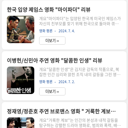
는 서연이 15년 만에 만나 다시금 서로를 알아가는
과정을 통해 첫사랑의 설렘과 아픔, 그리고 성장에
한국 입양 제임스 영화 "마이파더" 리뷰
대한 이야기를 섬세하게 풀어냅니다. 영화는 단순
개요"마이파더"는 입양된 한국계 미국인 제임스가
한 로맨스를 넘어, 인생의 중요한 순간들과 그 순간
자신의 친부모를 찾기 위해 한국으로 돌아와 겪는
들이 남긴 흔적을 돌아보게 하는 깊이 있는 메시지
감동적인 여정을 그린 영화입니다. 1980년대 김포
를 전달합니다. 첫사랑의 풋풋함과 그리움, 그리고
영화 평론
2024. 7. 4.
국제 공항에서부터 시작되는 이 이야기는 제임스가
세월이 지나도 변치 않는 감정들을 아름다운 영상
어린 시절 미국으로 입양된 후, 주한미군으로 복무
미와 음악을 통해 관객에게 ..
더보기 ››
하며 한국에서 자신의 뿌리를 찾는 과정을 담고 있
습니다. 영화는 제임스가 어린 시절과 성인이 된 후
의 삶을 교차로 보여주며, 가족에 대한 갈망과 정체
성의 혼란을 깊이 있게 다룹니다. 제임스는 자신이
이병헌/신민아 주연 영화 "달콤한 인생" 리뷰
자란 미국의 양부모와 한국의 친부모 사이에서 정
개요"달콤한 인생"은 김지운 감독의 작품으로, 복
서적 갈등을 겪으며, 자신의 진정한 정체성을 찾아
잡한 인간 심리와 얽힌 조직 내의 갈등을 그린 영화
가는 과정을 통해 관객에게 깊은 감동을 선사합니
다. 이 영화는 범죄와 배신, 사랑과 복수라는 주제
다. 특히, 제임스가 친부모를 찾기 위해 방송에 출
영화 평론
2024. 7. 2.
를 중심으로 하여, 인간 내면의 어두운 면을 탐구한
연하고, 결국 자신의 친아버지가 교도소에 수감된
다. 영화의 주인공 선우는 강사장의 오른팔로, 조직
사형수라는 충격적인 사실을 알..
더보기 ››
의 여러 중요한 일을 처리하며 충성을 다한다. 그러
나 강사장의 연인이 다른 남자와 관계를 맺고 있다
는 의심을 받고 그녀를 감시하라는 임무를 받게 되
면서 이야기는 급변한다. 선우는 임무를 수행하는
정재영/정준호 주연 브로맨스 영화 " 거룩한 계보" 리뷰
과정에서 예상치 못한 사건들과 맞닥뜨리게 되며,
개요"거룩한 계보"는 인간의 본성과 내적 갈등을
점차 자신의 삶과 가치관에 대해 깊이 고민하게 된
탐구하는 강렬한 드라마 영화로, 범죄와 폭력, 배신
다. 영화는 세밀한 연출과 긴장감 넘치는 서사로 관