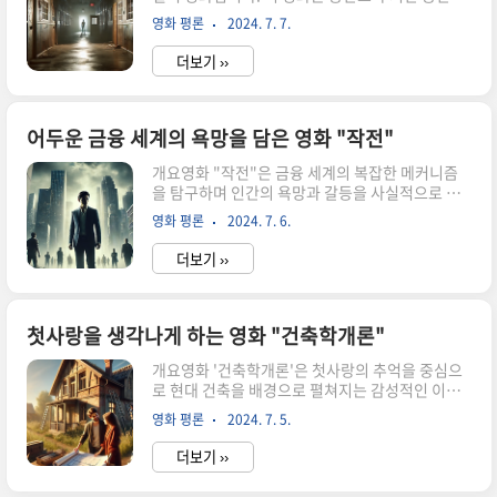
숙사에서 일어나는 기이한 사건들을 중심으로 이야
해 자신의 신념과 용기를 시험받게 된다. 영화는 만
영화 평론
2024. 7. 7.
기가 전개됩니다. 주인공 이나는 다른 학생들과 함
섭과 피터의 우정을 중심으로, 광주 시민들의 용기
께 기숙사에서 생활하며, 시험 기간 동안의 스트레
와 희생을..
더보기 ››
스와 두려움 속에서 괴기스러운 사건들을 경험하게
됩니다. 영화는 이나와 친구들이 기숙사에서 겪는
공포와 그들 간의 관계, 그리고 이나가 마주하는 내
적 갈등과 심리적 변화를 중점적으로 다룹니다. 이
어두운 금융 세계의 욕망을 담은 영화 "작전"
영화의 핵심은 학교라는 공간에서 벌어지는 공포와
개요영화 "작전"은 금융 세계의 복잡한 메커니즘
긴장감입니다. 기숙사 내부의 어둡고 음산한 분위
을 탐구하며 인간의 욕망과 갈등을 사실적으로 그
기, 복도를 걸으며 느끼는 스산함, 그리고 언제 나
린 작품이다. 이 영화는 한 기업의 내부 거래와 그로
타날지 모르는 귀신의 존재는 관객들에게 끊임없는
영화 평론
2024. 7. 6.
인한 도덕적 타락을 중심으로 펼쳐지는 이야기를
긴장감을 선사합니다. 특히, 이나가 꿈과 현실을 구
통해 현대 사회의 금융 시스템의 어두운 면을 조명
분하지 못하며 겪는 혼란은 영화의..
더보기 ››
한다. 주인공은 금융 회사에서 일하는 한 평범한 직
원으로 시작하지만, 이내 거대한 음모의 중심에 서
게 된다. 감독은 실감 나는 연출과 긴장감 넘치는 스
토리 전개로 관객을 사로잡으며, 배우들의 뛰어난
첫사랑을 생각나게 하는 영화 "건축학개론"
연기 또한 작품의 완성도를 높인다. 특히 주인공의
개요영화 '건축학개론'은 첫사랑의 추억을 중심으
내적 갈등과 변화는 관객에게 깊은 인상을 남긴다.
로 현대 건축을 배경으로 펼쳐지는 감성적인 이야
영화는 금융 범죄의 복잡성을 이해하기 쉽게 풀어
기입니다. 이용주 감독이 연출한 이 작품은 2011년
내면서도, 그 이면에 숨겨진 인간의 본성을 탐구한
영화 평론
2024. 7. 5.
에 개봉하여 많은 관객들에게 깊은 인상을 남겼습
다. 이를 통해 관객은 단순한 스릴러 이상의 깊이 있
니다. 영화는 어린 시절 첫사랑을 잊지 못한 두 주인
는 메시지를 느낄 수 있다..
더보기 ››
공, 승민과 서연이 재회하면서 벌어지는 이야기를
그립니다. 건축가로 성장한 승민과 방송 PD로 일하