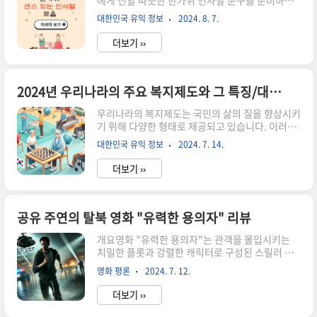
에게 전할 따뜻한 한가위 인사말 문구를 준비하셨
의 간호직과 지적직이 채용 방식에서 경력 채용에
나요? 추석은 우리나라에서 가장 큰 명절 중 하나
서 공채 선발로 변경되어 수험생들의 전반적인 준
대한민국 유익 정보
2024. 8. 7.
로, 감사와 행복을 나누는 시간입니다. 이번 추석에
비 방향에 영향을 미칠 것입니다. ▣ 2025년 9급
는 소중한 사람들에게 한가위 인사말을 통해 감사
공무원 시험일정..
더보기 ››
의 마음을 전해보세요. 아래에서는 최신 한가위 인
사말 문구와 문자를 소개하겠습니다. 명절 분위기
에 맞는 문구를 선택해 진심 어린 마음을 전달해 보
세요. 한가위 인사말의 중요성한가위 인사말은 가
2024년 우리나라의 주요 복지제도와 그 특징/대상/신청방법 알아보기
족과 친구, 동료에게 감사와 사랑의 마음을 전하는
우리나라의 복지제도는 국민의 삶의 질을 향상시키
소중한 기회입니다. 명절 동안 우리는 서로의 소중
기 위해 다양한 형태로 제공되고 있습니다. 이러한
함을 다시 한번 느끼며, 따뜻한 인사말을 통해 관계
복지제도는 경제적 안정과 사회적 안전망을 제공하
를 더욱 돈독히 할 수 있습니다. 특히, 바쁜 일상 속
대한민국 유익 정보
2024. 7. 14.
여 국민들이 보다 안정된 생활을 영위할 수 있도록
에서 자주 표현하지 못한 마음을 전하는 기회로, 한
돕습니다. 특히, 최근 몇 년간 다양한 새로운 정책
가위 인사말은 단순한 ..
더보기 ››
들이 도입되고 기존의 제도들이 개선되면서 더 많
은 국민들이 혜택을 받을 수 있게 되었습니다. 이번
글에서는 대한민국에서 시행되고 있는 주요 복지제
도의 종류와 그 특징, 그리고 대상 및 신청방법에 대
공유 주연의 탈북 영화 "유력한 용의자" 리뷰
해 자세히 알아보겠습니다. 국민기초생활보장제
개요영화 "유력한 용의자"는 관객을 몰입시키는
도국민기초생활보장제도는 생활이 어려운 국민에
치밀한 플롯과 강렬한 캐릭터로 구성된 스릴러 드
게 최저생활을 보장하고 자활을 지원하는 제도입니
라마입니다. 주인공 지동철은 북한에서 탈북해 남
다. 생활 유지 능력이 없는 사람들에게 최저생활을
영화 평론
2024. 7. 12.
한에서 새로운 삶을 시작하려 하지만, 예상치 못한
보장하며, 근로능력이 있는 사람에게는 자활을 돕
사건에 휘말리며 그의 삶은 급격히 변합니다. 그는
기 위해 다양한 지원 프로그램을 제공합니다..
더보기 ››
대기업 회장 박명수의 피살 사건에 연루되어 유력
한 용의자로 지목되고, 이를 벗어나기 위해 필사적