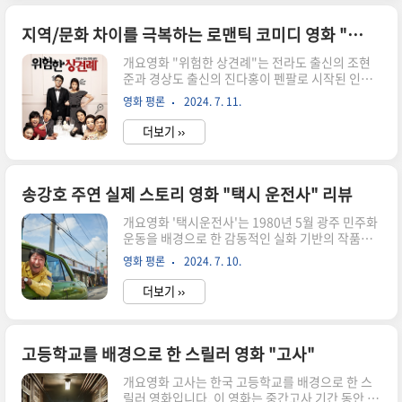
으로 싸우게 됩니다. 영화는 지동철의 도망자 생활
과 음모를 파헤치는 과정을 긴장감 있게 그리며, 인
지역/문화 차이를 극복하는 로맨틱 코미디 영화 "위험한 상견례" 리뷰
간의 본성과 정의, 생존을 위한 투쟁을 주제로 다루
개요영화 "위험한 상견례"는 전라도 출신의 조현
고 있습니다. 지동철은 경찰과 국정원, 그리고 비밀
준과 경상도 출신의 진다홍이 펜팔로 시작된 인연
스러운 적들과의 대치 속에서 진실을 찾기 위해 고
을 통해 사랑을 키워가면서 서로의 가족과 문화적
군분투하며, 딸 새봄과의 평온한 삶을 되찾기 위해
영화 평론
2024. 7. 11.
차이로 인한 갈등을 극복해 나가는 과정을 그린 로
노력합니다. 이 영화는 긴박하고 스릴 넘치는 전개
맨틱 코미디입니다. 이 영화는 사랑과 가족, 그리고
와 각 장면마다 서스펜스와 감동을..
더보기 ››
문화적 편견과 화해를 주요 테마로 삼아 유쾌하면
서도 감동적인 스토리를 선사합니다. 조현준은 대
한민국 육군 병장으로, 군 복무 중 펜팔을 통해 진다
홍을 알게 됩니다. 편지를 주고받으며 가까워진 두
송강호 주연 실제 스토리 영화 "택시 운전사" 리뷰
사람은 현준의 제대 후 첫 만남을 갖게 되고, 이내
개요영화 '택시운전사'는 1980년 5월 광주 민주화
사랑에 빠지게 됩니다. 하지만 다홍의 가족은 경상
운동을 배경으로 한 감동적인 실화 기반의 작품이
도 출신으로, 전라도 사람에 대한 편견을 가지고 있
다. 이 영화는 택시 운전사 김만섭(송강호 분)과 독
어 현준을 쉽게 받아들이지 못합니다. 다홍의 아버
영화 평론
2024. 7. 10.
일 기자 피터(토마스 크레취만 분)의 이야기를 중심
지 진영광은 과거 전라도 사람에게 큰 상처를 입은
으로, 당시의 비극적 사건들을 생생하게 그려낸다.
경험이 있어 현준을 더욱 경..
더보기 ››
만섭은 서울에서 평범한 일상을 보내던 중, 우연히
큰 돈을 벌 수 있는 기회를 잡고 피터를 태우고 광주
로 향하게 된다. 피터는 광주의 진실을 전 세계에 알
리기 위해 위험을 무릅쓰고 한국에 입국한 기자로,
고등학교를 배경으로 한 스릴러 영화 "고사"
광주에서 벌어지는 참상을 기록하며 진실을 알리는
개요영화 고사는 한국 고등학교를 배경으로 한 스
사명을 띠고 있다. 만섭은 처음에는 단순히 돈을 벌
릴러 영화입니다. 이 영화는 중간고사 기간 동안 기
기 위해 이 일을 수락했지만, 광주에서의 경험을 통