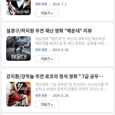
의 세계를 생생하게 그려냅니다. 이 영화는 주인공
객을 사로잡으며, 복잡한 플롯과 다층적인 캐릭터
영화 평론
2024. 7. 1.
동치성과 그의 주변 인물들을 중심으로 복잡한 인
구성으로 깊이 있는 이야기를 제공한다. 줄거리임
간 관계와 조직 내 갈등을 다루고 있습니다. 로버트
무의 시작강사장의 오른팔인 ..
더보기 ››
프로스트의 시구로 시작되는 이 영화는 콘크리트
벽을 배경으로 한 치열한 싸움과 복수, 배신의 이야
기를 담고 있습니다. 동치성은 나이트클럽에서 최
박사를 찌르며 이야기가 시작되고, 이는 그의 내적
설경구/하지원 주연 재난 영화 "해운대" 리뷰
갈등과 선택의 결과를 보여줍니다. 이후, 치성과 최
개요영화 "해운대"는 부산의 대표적인 해수욕장
박사의 갈등은 점점 심화되고, 치성의 조직과 김영
해운대를 배경으로 한 재난 영화로, 실화를 바탕으
희 조직 간의 대립이 본격화됩니다. 조직 내의 권력
로 한 이야기를 중심으로 펼쳐집니다. 영화는 2004
다툼과 배신, 그리고 복수의 이야기가 얽히며 긴장
영화 평론
2024. 6. 30.
년 인도양 대지진과 그로 인해 발생한 쓰나미를 배
감 넘치는 전개를 이어갑니다. 이 영화는 치성의 내
경으로, 이 사건이 부산 해운대에 재현될 수 있다는
적 갈등과 심리 변화를 ..
더보기 ››
가정하에 시작됩니다. 영화는 다양한 인물들의 복
잡한 관계와 그들의 일상, 그리고 그 일상을 뒤흔드
는 거대한 자연재해를 통해 인간의 강인함과 연대,
사랑을 그립니다. 영화는 인도양 원양어선에서의
강지환/강하늘 주연 로코의 정석 영화 " 7급 공무원" 리뷰
시작으로, 폭풍우 속에서 조난당한 선원들을 구하
개요영화 "7급 공무원"은 천성일이 시나리오를 작
려는 필사의 노력과 좌절로 시작됩니다. 이 장면은
성하고 신태라 감독이 연출한 로맨틱 코미디 장르
영화의 긴장감을 한층 높이며, 이후 해운대 해변과
의 작품입니다. 이 영화는 두 비밀 요원이 주인공으
도시의 일상으로 전환됩니다. 주요 인물들은 해운
영화 평론
2024. 6. 29.
로 등장하며, 그들의 사랑과 갈등, 그리고 스파이
대의 상가번영회 회장 최만식, 무허가 횟집 주인 강
임무가 주요 플롯을 형성합니다. 수지와 재준은 국
연희, 해양연구소의 지질학자 ..
더보기 ››
정원 산업보안팀의 요원으로 활동하며, 서로의 정
체를 숨기고 다양한 임무를 수행하면서 복잡한 관