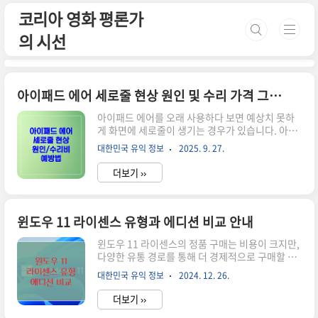
본문 바로가기
코리아 영화 평론가
의 시선
아이패드 에어 세로줄 현상 원인 및 수리 가격 그리고 예방법
아이패드 에어를 오래 사용하다 보면 예상치 못하
게 화면에 세로줄이 생기는 경우가 있습니다. 아이
패드 에어 세로줄은 단순한 일시적 오류가 아니라
대한민국 유익 정보
2025. 9. 27.
액정 불량이나 메인보드 이상 같은 심각한 문제일
수 있어 주의가 필요합니다. 특히 아이패드 에어는
더보기 ››
가볍고 얇은 구조로 설계되어 있어 충격이나 열에
민감하기 때문에, 화면에 줄이 나타나는 현상이 의
외로 자주 보고됩니다. 이런 문제가 생기면 수리비
용이 궁금해지고, 앞으로 같은 일이 발생하지 않도
윈도우 11 라이센스 유형과 에디션 비교 안내
록 예방책을 찾고 싶어지기 마련입니다. 이번 글에
윈도우 11 라이센스의 정품 구매는 비용이 크지만,
서는 아이패드 에어 세로줄 현상의 원인과 실제 수
다양한 유통 경로를 통해 더 경제적으로 구매할 수
리 가격, 그리고 장기적으로 문제를 피할 수 있는 예
있습니다. 사용 목적에 따라 적합한 라이센스 유형
방법까지 꼼꼼히 정리해 드리겠습니다. 아이패드
대한민국 유익 정보
2024. 12. 26.
과 에디션을 선정하는 것이 중요합니다. 리테일,
에어 세로줄 현상이란아이패드 에어 세로줄은 화면
OEM, 볼륨 라이센스의 각각의 특징과 윈도우 11의
에 한두 개 이상의 수직선이 고정되거..
더보기 ››
다양한 에디션을 비교하여 현명한 선택을 도와드립