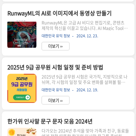
니다. 윈도우 11 라이센스 유형의 이해윈도우 11
라이센스는 크게 리테일, OEM, 볼륨 라이센스로
나뉩니다.리테일 라이센스는 마이크로소프트 스토
RunwayML의 AI로 이미지에서 동영상 만들기
어나 공인 리셀러를 통해 직접 구매할 수 있는 유형
RunwayML은 고급 AI 비디오 편집기로, 콘텐츠
으로, 다른 PC로 이전이 가능하다는 점에서 유용합
제작의 혁신을 이끌고 있습니다. AI Magic Tools
니다. 이 라이센스는 정품 인증과 공식 지원, 업데
를 통해 사용자는 이미지를 동영상으로 변환하는
이트를 받을 수 있어 일반 소비자에게 추천됩니
대한민국 유익 정보
2024. 12. 23.
등 다양한 콘텐츠를 생성하고 편집할 수 있습니다.
다. 하지만, 가격이 비싼 단점이 있습니다.OEM 라
본 기사에서는 RunwayML을 활용하여 이미지를
이센스는 하드웨어 ..
더보기 ››
동영상으로 만드는 방법을 소개하고자 합니
다.RunwayML 소개RunwayML은 최신 AI 기술
을 통해 사용자에게 혁신적인 기능을 제공합니다.
이 플랫폼은 비디오 편집과 콘텐츠 제작의 경계를
2025년 9급 공무원 시험 일정 및 준비 방법
허물며, 고급 알고리즘을 적용하여 사용자가 상상
2025년 9급 공무원 시험은 국가직, 지방직으로 나
하는 무수한 비주얼을 현실로 만들어 줍니다. 특히
뉘며, 각 시험의 일정 및 주요 변화를 살펴볼 필요가
AI Magic Tools은 이미지 생성 및 편집에 특화된
있습니다. 이 글에서는 2025년 공무원 시험의 주요
도구로, 쉽게 사용할 수 있는 사용자 친화적인 인터
대한민국 유익 정보
2024. 12. 19.
일정과 변경사항, 그리고 시험 준비를 위한 유용한
페이스를 갖추고 있습니다. RunwayML의 주요 기
전략을 소개합니다. 철저한 준비가 필요하다는 점
능 중..
더보기 ››
은 특히 강조하고 싶습니다.2025년 공무원 시험의
주요 변화2025년 9급 공무원 시험에서는 몇 가지
중요한 변화가 있을 예정입니다. 먼저, 보호직의 과
목이 형사소송법개론에서 형사정책개론으로 변경
한가위 인사말 문구 문자 모음 2024년
됩니다. 이 변화는 수험생들이 새로운 과목에 대한
다가오는 2024년 추석을 맞아 가족과 친구, 동료들
이해와 준비가 필요함을 의미합니다. 또한, 서울시